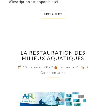
d’inscription est disponible ici…
LIRE LA SUITE
LIRE LA SUITE
LA
LA RESTAURATION DES
RESTAURATION
MILIEUX AQUATIQUES
DES
MILIEUX
Commentai
12 Janvier 2022
Toqueur31
0
AQUATIQUES
Commentaire