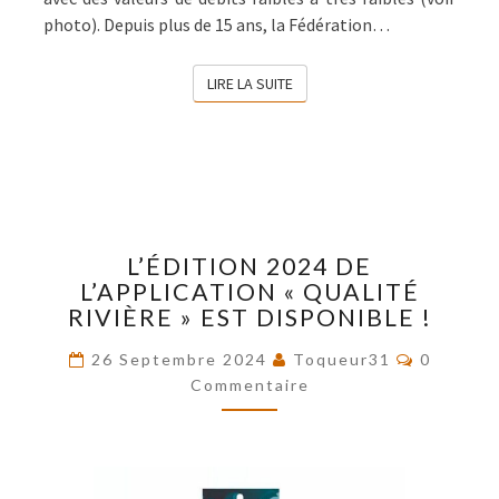
photo). Depuis plus de 15 ans, la Fédération…
LIRE LA SUITE
LIRE LA SUITE
L’ÉDITION
L’ÉDITION 2024 DE
2024
L’APPLICATION « QUALITÉ
DE
RIVIÈRE » EST DISPONIBLE !
L’APPLICATION
« QUALITÉ
Commenta
26 Septembre 2024
Toqueur31
0
RIVIÈRE »
Commentaire
EST
DISPONIBLE
!