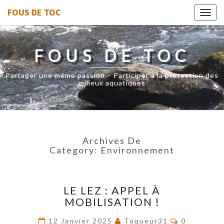
FOUS DE TOC
Toggl
navig
FOUS DE TOC
Partager une même passion – Participer à la protection des
milieux aquatiques
Archives De
Category:
Environnement
LE
LE LEZ : APPEL À
LEZ
MOBILISATION !
:
APPEL
Commentai
12 Janvier 2025
Toqueur31
0