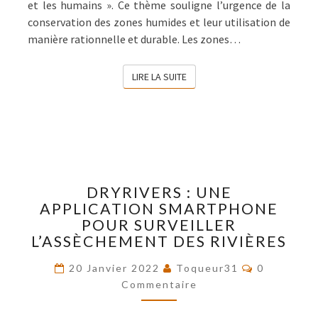
et les humains ». Ce thème souligne l’urgence de la
conservation des zones humides et leur utilisation de
manière rationnelle et durable. Les zones…
LIRE LA SUITE
LIRE LA SUITE
DRYRIVERS
DRYRIVERS : UNE
:
APPLICATION SMARTPHONE
UNE
POUR SURVEILLER
APPLICATION
L’ASSÈCHEMENT DES RIVIÈRES
SMARTPHONE
POUR
Commentai
20 Janvier 2022
Toqueur31
0
SURVEILLER
Commentaire
L’ASSÈCHEMENT
DES
RIVIÈRES