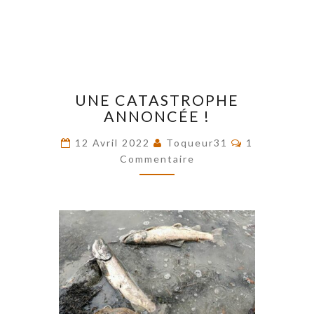
UNE
UNE CATASTROPHE
CATASTROPHE
ANNONCÉE !
ANNONCÉE
!
Commentair
12 Avril 2022
Toqueur31
1
Commentaire