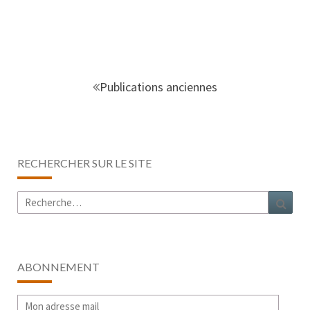
Navigation
au
Publications anciennes
sein
des
articles
RECHERCHER SUR LE SITE
Rechercher :
Rech
ABONNEMENT
Mon