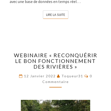
avec une base de données en temps réel…
LIRE LA SUITE
LIRE LA SUITE
WEBINAIRE
WEBINAIRE « RECONQUÉRIR
« RECONQUÉRIR
LE BON FONCTIONNEMENT
LE
DES RIVIÈRES »
BON
FONCTIONNEMENT
Commentai
12 Janvier 2022
Toqueur31
0
DES
Commentaire
RIVIÈRES »