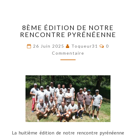
8ÈME
8ÈME ÉDITION DE NOTRE
ÉDITION
RENCONTRE PYRÉNÉENNE
DE
NOTRE
Commentair
26 Juin 2025
Toqueur31
0
RENCONTRE
Commentaire
PYRÉNÉENNE
La huitième édition de notre rencontre pyrénéenne