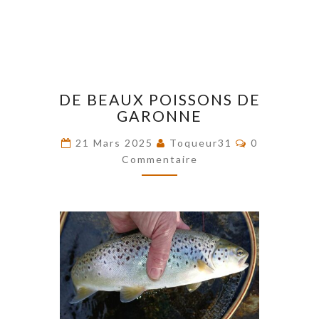
DE
DE BEAUX POISSONS DE
BEAUX
GARONNE
POISSONS
DE
Commentair
21 Mars 2025
Toqueur31
0
GARONNE
Commentaire