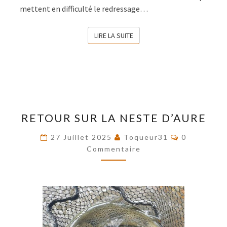
mettent en difficulté le redressage…
LIRE LA SUITE
LIRE LA SUITE
RETOUR
RETOUR SUR LA NESTE D’AURE
SUR
LA
Commentai
27 Juillet 2025
Toqueur31
0
NESTE
Commentaire
D’AURE