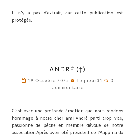
JANVIER
2026
Il n’y a pas d’extrait, car cette publication est
protégée.
ANDRÉ
ANDRÉ (†)
(†)
Commentai
19 Octobre 2025
Toqueur31
0
Commentaire
C’est avec une profonde émotion que nous rendons
hommage à notre cher ami André parti trop vite,
passionné de pêche et membre dévoué de notre
association.Après avoir été président de l’Aappma du