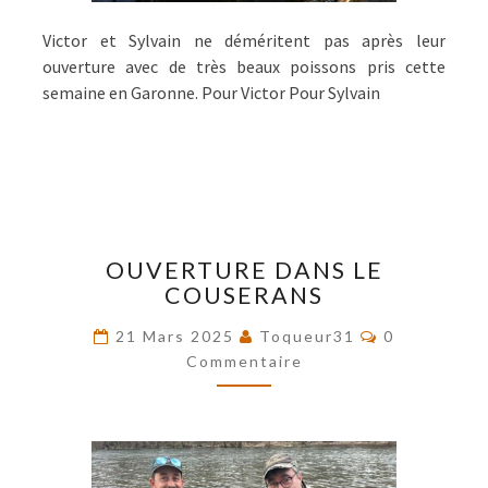
Victor et Sylvain ne déméritent pas après leur
ouverture avec de très beaux poissons pris cette
semaine en Garonne. Pour Victor Pour Sylvain
OUVERTURE
OUVERTURE DANS LE
DANS
COUSERANS
LE
COUSERANS
Commentair
21 Mars 2025
Toqueur31
0
Commentaire