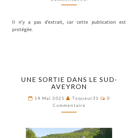
Il n’y a pas d’extrait, car cette publication est
protégée.
UNE
UNE SORTIE DANS LE SUD-
SORTIE
AVEYRON
DANS
LE
Commentaire
14 Mai 2025
Toqueur31
0
SUD-
Commentaire
AVEYRON