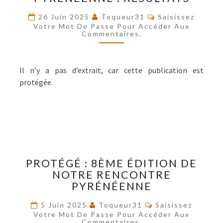
PYRÉNÉENNE
Commentaires
26 Juin 2025
Toqueur31
Saisissez
:
Votre Mot De Passe Pour Accéder Aux
RÉSULTATS
Commentaires.
Il n’y a pas d’extrait, car cette publication est
protégée.
PROTÉGÉ :
PROTÉGÉ : 8ÈME ÉDITION DE
8ÈME
NOTRE RENCONTRE
ÉDITION
PYRÉNÉENNE
DE
NOTRE
Commentaires
5 Juin 2025
Toqueur31
Saisissez
RENCONTRE
Votre Mot De Passe Pour Accéder Aux
PYRÉNÉENNE
Commentaires.