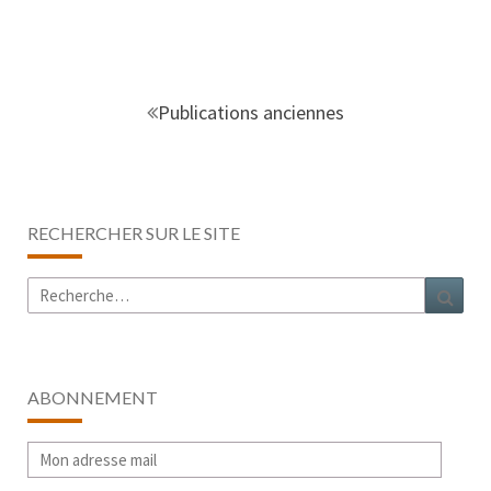
Navigation
au
Publications anciennes
sein
des
articles
RECHERCHER SUR LE SITE
Rechercher :
Rech
ABONNEMENT
Mon
adresse