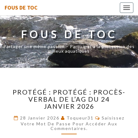
FOUS DE TOC
Toggl
navig
FOUS DE TOC
Partager une même passion – Participer à la protection des
milieux aquatiques
PROTÉGÉ :
PROTÉGÉ : PROTÉGÉ : PROCÈS-
PROTÉGÉ :
VERBAL DE L’AG DU 24
PROCÈS-
JANVIER 2026
VERBAL
DE
Commentaires
28 Janvier 2026
Toqueur31
Saisissez
L’AG
Votre Mot De Passe Pour Accéder Aux
DU
Commentaires.
24