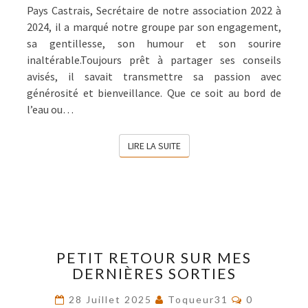
Pays Castrais, Secrétaire de notre association 2022 à
2024, il a marqué notre groupe par son engagement,
sa gentillesse, son humour et son sourire
inaltérable.Toujours prêt à partager ses conseils
avisés, il savait transmettre sa passion avec
générosité et bienveillance. Que ce soit au bord de
l’eau ou…
LIRE LA SUITE
LIRE LA SUITE
PETIT
PETIT RETOUR SUR MES
RETOUR
DERNIÈRES SORTIES
SUR
MES
Commentai
28 Juillet 2025
Toqueur31
0
DERNIÈRES