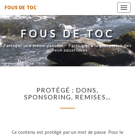
FOUS DE TOC
Toggl
navig
FOUS DE TOC
Partager une même passion – Participer à la protection des
milieux aquatiques
PROTÉGÉ :
PROTÉGÉ : DONS,
DONS,
SPONSORING, REMISES…
SPONSORING,
REMISES…
Ce contenu est protégé par un mot de passe. Pour le