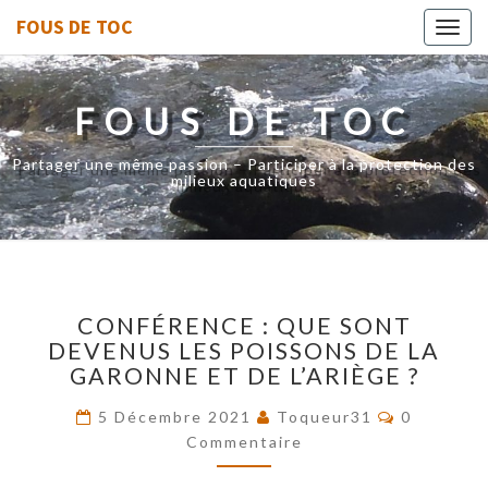
FOUS DE TOC
Toggl
navig
FOUS DE TOC
Partager une même passion – Participer à la protection des
milieux aquatiques
CONFÉRENCE
CONFÉRENCE : QUE SONT
:
DEVENUS LES POISSONS DE LA
QUE
GARONNE ET DE L’ARIÈGE ?
SONT
DEVENUS
Commenta
5 Décembre 2021
Toqueur31
0
LES
Commentaire
POISSONS
DE