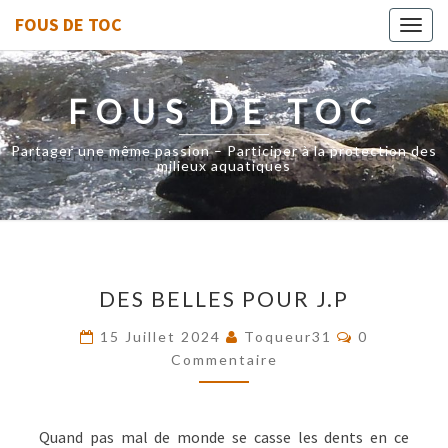
FOUS DE TOC
Toggl
navig
FOUS DE TOC
Partager une même passion – Participer à la protection des
milieux aquatiques
DES
DES BELLES POUR J.P
BELLES
POUR
Commentai
15 Juillet 2024
Toqueur31
0
J.P
Commentaire
Quand pas mal de monde se casse les dents en ce