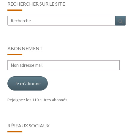
RECHERCHER SUR LE SITE
Rechercher :
Rech
ABONNEMENT
Mon
adresse
mail
Je m'abonne
Rejoignez les 110 autres abonnés
RÉSEAUX SOCIAUX