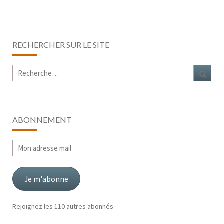
RECHERCHER SUR LE SITE
Rechercher :
Rech
ABONNEMENT
Mon
adresse
mail
Je m'abonne
Rejoignez les 110 autres abonnés