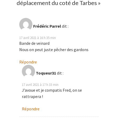
déplacement du coté de Tarbes
»
Frédéric Parrel
dit :
17 avril 2021 à 16 h 35 min
Bande de veinard
Nous on peut juste pêcher des gardons
Répondre
Toqueur31
dit :
17 avril 2021 à 17 h 33 min
J’avoue et je compatis Fred, on se
rattrapera !
Répondre