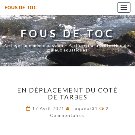
FOUS DE TOC
Toggl
navig
FOUS DE TOC
Partager une même passion – Participer à la protection des
milieux aquatiques
EN
EN DÉPLACEMENT DU COTÉ
DÉPLACEMENT
DE TARBES
DU
COTÉ
Commentair
17 Avril 2021
Toqueur31
2
DE
Commentaires
TARBES