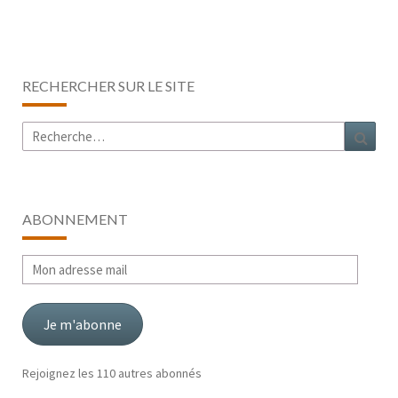
RECHERCHER SUR LE SITE
Rechercher :
Rech
ABONNEMENT
Mon
adresse
mail
Je m'abonne
Rejoignez les 110 autres abonnés