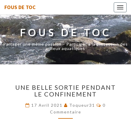
FOUS DE TOC
Toggl
navig
FOUS DE TOC
Partager une même passion – Participer à la protection des
milieux aquatiques
UNE
UNE BELLE SORTIE PENDANT
BELLE
LE CONFINEMENT
SORTIE
PENDANT
Commentair
17 Avril 2021
Toqueur31
0
LE
Commentaire
CONFINEMENT