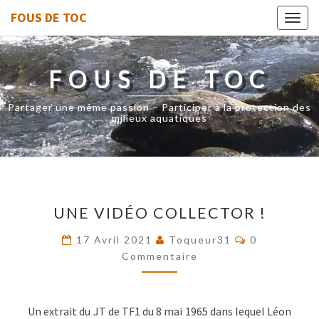
FOUS DE TOC
Toggl
navig
FOUS DE TOC
Partager une même passion – Participer à la protection des
milieux aquatiques
UNE
UNE VIDÉO COLLECTOR !
VIDÉO
COLLECTOR
Commentair
17 Avril 2021
Toqueur31
0
!
Commentaire
Un extrait du JT de TF1 du 8 mai 1965 dans lequel Léon