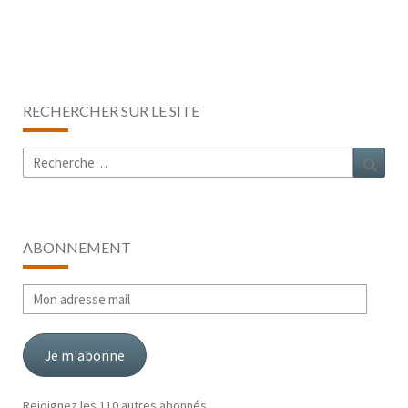
RECHERCHER SUR LE SITE
Rechercher :
Rech
ABONNEMENT
Mon
adresse
mail
Je m'abonne
Rejoignez les 110 autres abonnés