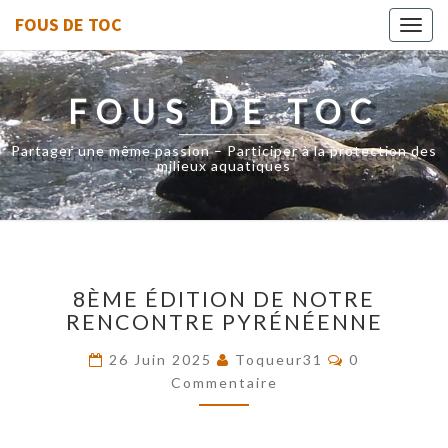
FOUS DE TOC
Toggl
navig
FOUS DE TOC
Partager une même passion – Participer à la protection des
milieux aquatiques
8ÈME
8ÈME ÉDITION DE NOTRE
ÉDITION
RENCONTRE PYRÉNÉENNE
DE
NOTRE
Commentair
26 Juin 2025
Toqueur31
0
RENCONTRE
Commentaire
PYRÉNÉENNE