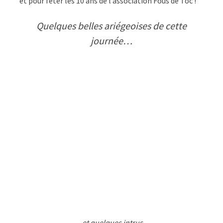
et pour fêter les 10 ans de l’association Fous de Toc !
Quelques belles ariégeoises de cette
journée…
…et quelques intrus..
.