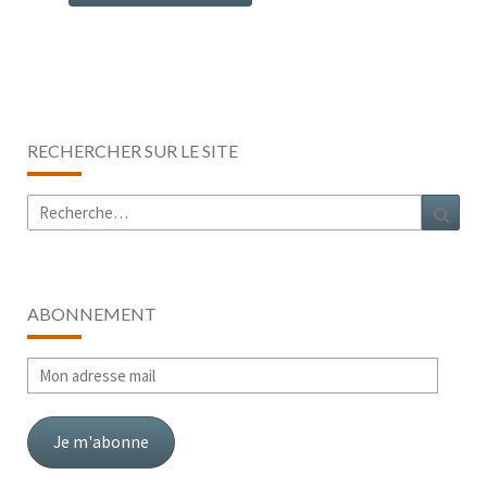
RECHERCHER SUR LE SITE
Rechercher :
Rech
ABONNEMENT
Mon
adresse
mail
Je m'abonne