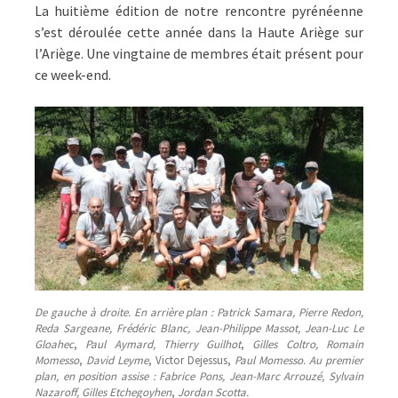
La huitième édition de notre rencontre pyrénéenne
s’est déroulée cette année dans la Haute Ariège sur
l’Ariège. Une vingtaine de membres était présent pour
ce week-end.
De gauche à droite. En arrière plan : Patrick Samara, Pierre Redon,
Reda Sargeane, Frédéric Blanc,
Jean-Philippe Massot,
Jean-Luc Le
Gloahec
,
Paul Aymard,
Thierry Guilhot
,
Gilles Coltro,
Romain
Momesso
,
David Leyme
, Victor Dejessus,
Paul Momesso.
Au premier
plan, en position assise : Fabrice Pons, Jean-Marc Arrouzé, Sylvain
Nazaroff,
Gilles Etchegoyhen
,
Jordan Scotta.