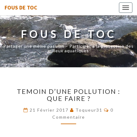
FOUS DE TOC
Toggl
navig
FOUS DE TOC
Partager une même passion – Participer à la protection des
milieux aquatiques
TEMOIN
TEMOIN D’UNE POLLUTION :
D’UNE
QUE FAIRE ?
POLLUTION
:
Commentai
21 Février 2017
Toqueur31
0
QUE
Commentaire
FAIRE
?