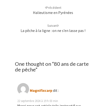
d'article
Précédent
Halieutisme en Pyrénées
Suivant
La pêche à la ligne : on ne s’en lasse pas !
One thought on “
80 ans de carte
de pêche
”
Magnifixcarp
dit :
22 septembre 2024 à 19 h 03 min
Merci pour cet article très instructif sur