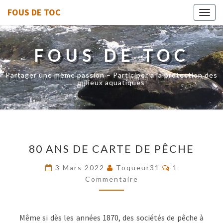
FOUS DE TOC
Toggl
navig
FOUS DE TOC
Partager une même passion – Participer à la protection des
milieux aquatiques
80
80 ANS DE CARTE DE PÊCHE
ANS
DE
Commentaire
3 Mars 2022
Toqueur31
1
CARTE
Commentaire
DE
PÊCHE
Même si dès les années 1870, des sociétés de pêche à