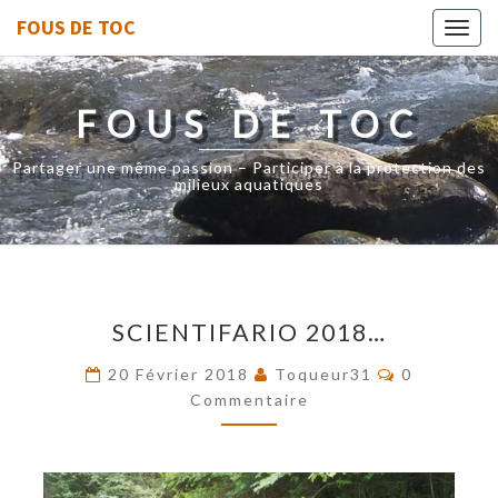
FOUS DE TOC
Toggl
navig
FOUS DE TOC
Partager une même passion – Participer à la protection des
milieux aquatiques
SCIENTIFARIO
SCIENTIFARIO 2018…
2018…
Commentai
20 Février 2018
Toqueur31
0
Commentaire