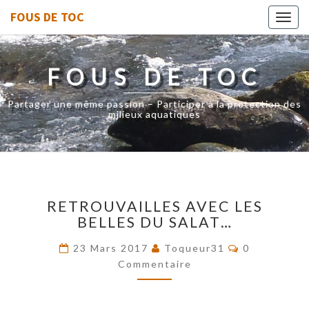
FOUS DE TOC
Toggl
navig
FOUS DE TOC
Partager une même passion – Participer à la protection des
milieux aquatiques
RETROUVAILLES
RETROUVAILLES AVEC LES
AVEC
BELLES DU SALAT…
LES
BELLES
Commentair
23 Mars 2017
Toqueur31
0
DU
Commentaire
SALAT…