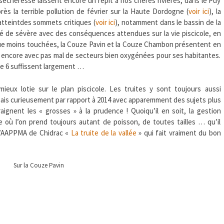
 sécheresse laissent encore un répit à nos chères rivières, dans le Puy
DE
rès la terrible pollution de février sur la Haute Dordogne (
voir ici
), la
DÔME
atteintdes sommets critiques (
voir ici
), notamment dans le bassin de la
fié de sévère avec des conséquences attendues sur la vie piscicole, en
 que moins touchées, la Couze Pavin et la Couze Chambon présentent en
s encore avec pas mal de secteurs bien oxygénées pour ses habitantes.
 de 6 suffissent largement …
ieux lotie sur le plan piscicole. Les truites y sont toujours aussi
ais curieusement par rapport à 2014 avec apparemment des sujets plus
ignent les « grosses » à la prudence ! Quoiqu’il en soit, la gestion
re où l’on prend toujours autant de poisson, de toutes tailles … qu’il
 l’AAPPMA de Chidrac «
La truite de la vallée
» qui fait vraiment du bon
Sur la Couze Pavin