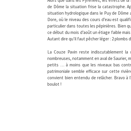
Alors que dans les Pyrénées, les effets de la
de Dôme la situation frise la catastrophe. Ap
situation hydrologique dans le Puy de Dôme 
Dore, où le niveau des cours d’eau est quali
particulier dans toutes les pépinières. Bien
ce début du mois d’août un étiage faible mai
Autant dire qu’il faut pêcher léger : 2 plombs
La Couze Pavin reste indiscutablement la m
nombreuses, notamment en aval de Saurier, m
petits … à moins que les niveaux bas contra
patrimoniale semble efficace sur cette riviè
convient bien entendu de relâcher. Bravo à
boulot !