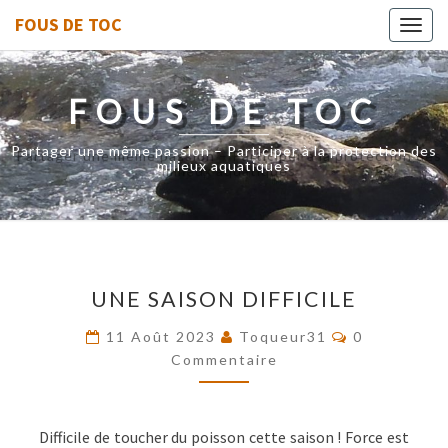
FOUS DE TOC
Toggl
navig
FOUS DE TOC
Partager une même passion – Participer à la protection des
milieux aquatiques
UNE
UNE SAISON DIFFICILE
SAISON
DIFFICILE
Commentair
11 Août 2023
Toqueur31
0
Commentaire
Difficile de toucher du poisson cette saison ! Force est