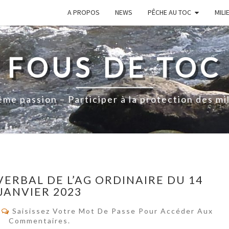
A PROPOS
NEWS
PÊCHE AU TOC
MILI
FOUS DE TOC
me passion – Participer à la protection des mi
PROTÉGÉ :
VERBAL DE L’AG ORDINAIRE DU 14
PROCÈS-
JANVIER 2023
VERBAL
DE
Commentaires
Saisissez Votre Mot De Passe Pour Accéder Aux
L’AG
Commentaires.
ORDINAIRE