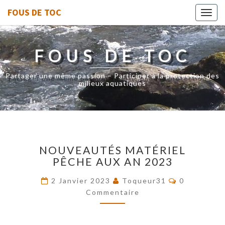
FOUS DE TOC
Toggl
navig
FOUS DE TOC
Partager une même passion – Participer à la protection des
milieux aquatiques
NOUVEAUTÉS
NOUVEAUTÉS MATÉRIEL
MATÉRIEL
PÊCHE AUX AN 2023
PÊCHE
AUX
Commentair
2 Janvier 2023
Toqueur31
0
AN
Commentaire
2023