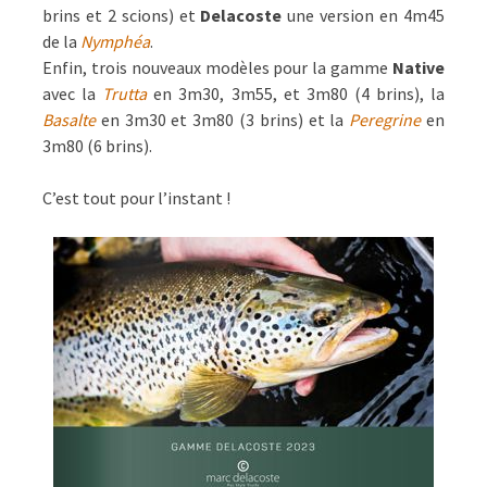
brins et 2 scions) et
Delacoste
une version en 4m45
de la
Nymphéa
.
Enfin, trois nouveaux modèles pour la gamme
Native
avec la
Trutta
en 3m30, 3m55, et 3m80 (4 brins), la
Basalte
en 3m30 et 3m80 (3 brins) et la
Peregrine
en
3m80 (6 brins).
C’est tout pour l’instant !