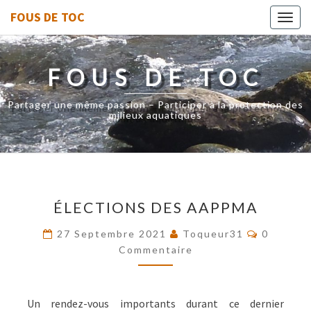
FOUS DE TOC
Toggl
navig
FOUS DE TOC
Partager une même passion – Participer à la protection des
milieux aquatiques
ÉLECTIONS
ÉLECTIONS DES AAPPMA
DES
AAPPMA
Commenta
27 Septembre 2021
Toqueur31
0
Commentaire
Un rendez-vous importants durant ce dernier