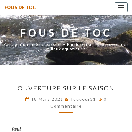
FOUS DE TOC
Toggl
navig
FOUS DE TOC
Partager une même passion – Participer à la protection des
milieux aquatiques
OUVERTURE
OUVERTURE SUR LE SAISON
SUR
LE
Commentair
18 Mars 2021
Toqueur31
0
SAISON
Commentaire
Paul