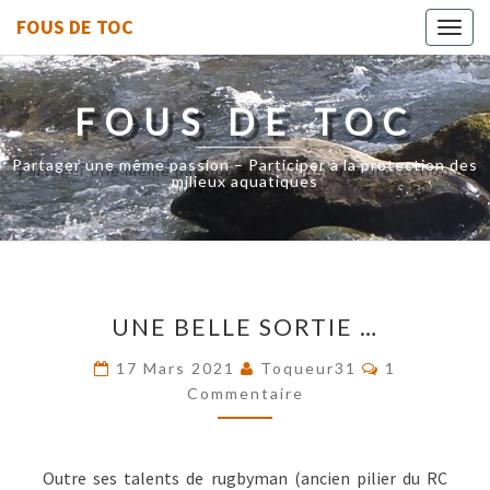
FOUS DE TOC
Toggl
navig
FOUS DE TOC
Partager une même passion – Participer à la protection des
milieux aquatiques
UNE
UNE BELLE SORTIE …
BELLE
SORTIE
Commentair
17 Mars 2021
Toqueur31
1
…
Commentaire
Outre ses talents de rugbyman (ancien pilier du RC