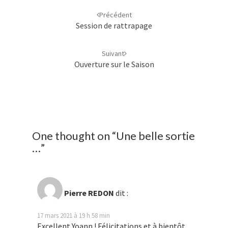
d'article
Précédent
Session de rattrapage
Suivant
Ouverture sur le Saison
One thought on “
Une belle sortie
…
”
Pierre REDON
dit :
17 mars 2021 à 19 h 58 min
Excellent Yoann ! Félicitations et à bientôt