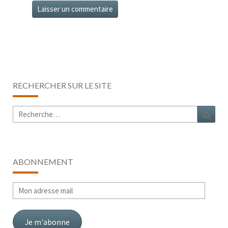
RECHERCHER SUR LE SITE
Rechercher :
Rech
ABONNEMENT
Mon
adresse
mail
Je m'abonne