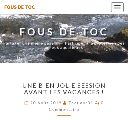
FOUS DE TOC
Toggl
navig
FOUS DE TOC
Partager une même passion – Participer à la protection des
milieux aquatiques
UNE
UNE BIEN JOLIE SESSION
BIEN
AVANT LES VACANCES !
JOLIE
SESSION
Commentair
20 Août 2019
Toqueur31
0
AVANT
Commentaire
LES
VACANCES
!