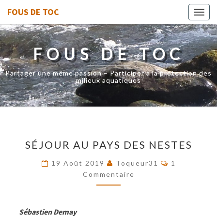
FOUS DE TOC
Toggl
navig
FOUS DE TOC
Partager une même passion – Participer à la protection des
milieux aquatiques
SÉJOUR
SÉJOUR AU PAYS DES NESTES
AU
PAYS
Commentair
19 Août 2019
Toqueur31
1
DES
Commentaire
NESTES
Sébastien Demay