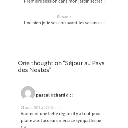
Première session dans mon jardin secret !
Suivant
Une bien jolie session avant les vacances !
One thought on “
Séjour au Pays
des Nestes
”
pascal richard
dit :
21 août 2019 à 12 h 34 min
Vraiment une belle région il y a tout pour
plaire aux tocqeurs merci ce sympathique
CR .