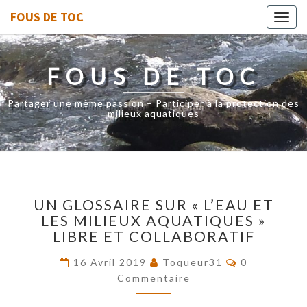
FOUS DE TOC
Toggl
navig
FOUS DE TOC
Partager une même passion – Participer à la protection des
milieux aquatiques
UN
UN GLOSSAIRE SUR « L’EAU ET
GLOSSAIRE
LES MILIEUX AQUATIQUES »
SUR
LIBRE ET COLLABORATIF
« L’EAU
ET
Commentair
16 Avril 2019
Toqueur31
0
LES
Commentaire
MILIEUX
AQUATIQUES »