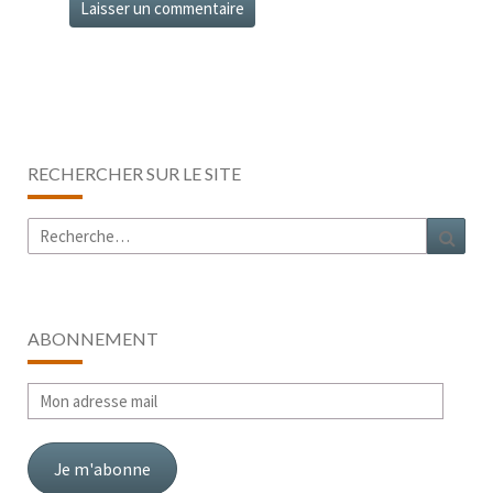
RECHERCHER SUR LE SITE
Rechercher :
Rech
ABONNEMENT
Mon
adresse
mail
Je m'abonne