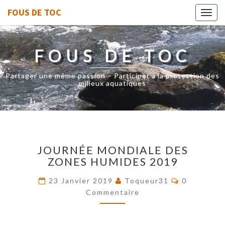
FOUS DE TOC
Toggl
navig
FOUS DE TOC
Partager une même passion – Participer à la protection des
milieux aquatiques
JOURNÉE
JOURNÉE MONDIALE DES
MONDIALE
ZONES HUMIDES 2019
DES
ZONES
Commentai
23 Janvier 2019
Toqueur31
0
HUMIDES
Commentaire
2019