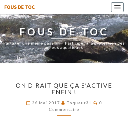
FOUS DE TOC
Toggl
navig
FOUS DE TOC
Partager une même passion – Participer à la protection des
milieux aquatiques
ON
ON DIRAIT QUE ÇA S’ACTIVE
DIRAIT
ENFIN !
QUE
ÇA
Commentaire
26 Mai 2017
Toqueur31
0
S’ACTIVE
Commentaire
ENFIN
!