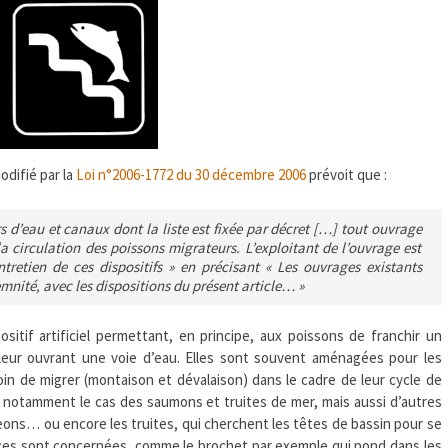
odifié par la
Loi n°2006-1772 du 30 décembre 2006
prévoit que :
s d’eau et canaux dont la liste est fixée par décret […] tout ouvrage
la circulation des poissons migrateurs. L’exploitant de l’ouvrage est
tretien de ces dispositifs
» en précisant «
Les ouvrages existants
emnité, avec les dispositions du présent article…
»
itif artificiel permettant, en principe, aux poissons de franchir un
 leur ouvrant une voie d’eau. Elles sont souvent aménagées pour les
in de migrer (montaison et dévalaison) dans le cadre de leur cycle de
 notamment le cas des saumons et truites de mer, mais aussi d’autres
geons… ou encore les truites, qui cherchent les têtes de bassin pour se
ces sont concernées, comme le brochet par exemple qui pond dans les