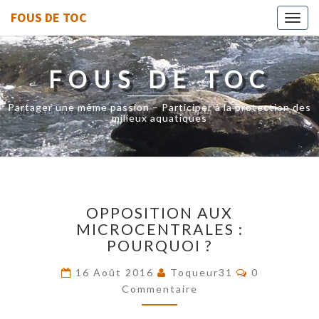
FOUS DE TOC
Toggl
navig
FOUS DE TOC
Partager une même passion – Participer à la protection des
milieux aquatiques
OPPOSITION
OPPOSITION AUX
AUX
MICROCENTRALES :
MICROCENTRALES
POURQUOI ?
:
POURQUOI
Commentair
16 Août 2016
Toqueur31
0
?
Commentaire