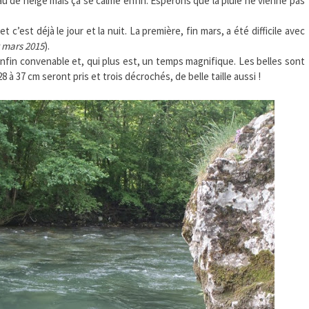
eau de neige mais ça se calme enfin. Espérons que la pluie ne vienne pas
t c’est déjà le jour et la nuit. La première, fin mars, a été difficile avec
9 mars 2015
).
 enfin convenable et, qui plus est, un temps magnifique. Les belles sont
8 à 37 cm seront pris et trois décrochés, de belle taille aussi !