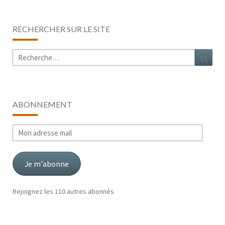
RECHERCHER SUR LE SITE
Rechercher :
Rech
ABONNEMENT
Mon
adresse
mail
Je m'abonne
Rejoignez les 110 autres abonnés