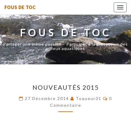
FOUS DE TOC
Toggl
navig
FOUS DE TOC
Partager une même passion – Participer à la protection des
milieux aquatiques
NOUVEAUTÉS
NOUVEAUTÉS 2015
2015
Commenta
27 Décembre 2014
Toqueur31
0
Commentaire