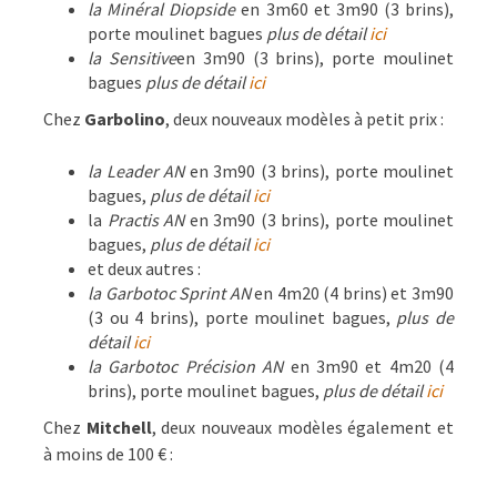
la Minéral Diopside
en 3m60 et 3m90 (3 brins),
porte moulinet bagues
plus de détail
ici
la Sensitive
en 3m90 (3 brins), porte moulinet
bagues
plus de détail
ici
Chez
Garbolino
, deux nouveaux modèles à petit prix :
la Leader AN
en 3m90 (3 brins), porte moulinet
bagues,
plus de détail
ici
la
Practis AN
en 3m90 (3 brins), porte moulinet
bagues,
plus de détail
ici
et deux autres :
la Garbotoc Sprint AN
en 4m20 (4 brins) et 3m90
(3 ou 4 brins), porte moulinet bagues,
plus de
détail
ici
la Garbotoc Précision AN
en 3m90 et 4m20 (4
brins), porte moulinet bagues,
plus de détail
ici
Chez
Mitchell
, deux nouveaux modèles également et
à moins de 100 € :