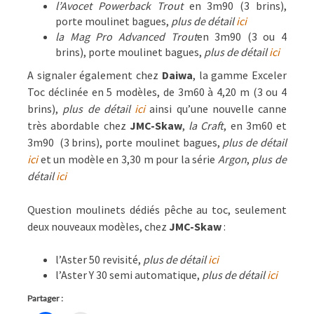
l’Avocet Powerback Trout
en 3m90 (3 brins),
porte moulinet bagues,
plus de détail
ici
la Mag Pro Advanced Trout
en 3m90 (3 ou 4
brins), porte moulinet bagues,
plus de détail
ici
A signaler également chez
Daiwa
, la gamme Exceler
Toc déclinée en 5 modèles, de 3m60 à 4,20 m (3 ou 4
brins),
plus de détail
ici
ainsi qu’une nouvelle canne
très abordable chez
JMC-Skaw
,
la Craft
, en 3m60 et
3m90 (3 brins), porte moulinet bagues,
plus de détail
ici
et un modèle en 3,30 m pour la série
Argon
,
plus de
détail
ici
Question moulinets dédiés pêche au toc, seulement
deux nouveaux modèles, chez
JMC-Skaw
:
l’Aster 50 revisité,
plus de détail
ici
l’Aster Y 30 semi automatique,
plus de détail
ici
Partager :