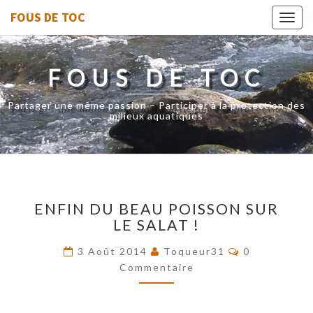
FOUS DE TOC
Toggl
navig
FOUS DE TOC
Partager une même passion – Participer à la protection des
milieux aquatiques
ENFIN
ENFIN DU BEAU POISSON SUR
DU
LE SALAT !
BEAU
POISSON
Commentaire
3 Août 2014
Toqueur31
0
SUR
Commentaire
LE
SALAT
!