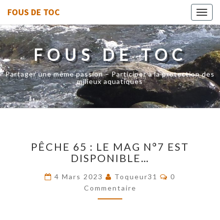
FOUS DE TOC
Toggl
navig
FOUS DE TOC
Partager une même passion – Participer à la protection des
milieux aquatiques
PÊCHE
PÊCHE 65 : LE MAG N°7 EST
65
DISPONIBLE…
:
LE
Commentaire
4 Mars 2023
Toqueur31
0
MAG
Commentaire
N°7
EST
DISPONIBLE…