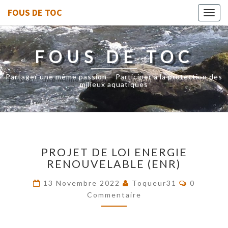
FOUS DE TOC
Toggl
navig
FOUS DE TOC
Partager une même passion – Participer à la protection des
milieux aquatiques
PROJET
PROJET DE LOI ENERGIE
DE
RENOUVELABLE (ENR)
LOI
ENERGIE
Commenta
13 Novembre 2022
Toqueur31
0
RENOUVELABLE
Commentaire
(ENR)