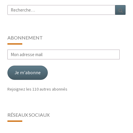
Rechercher :
Rech
ABONNEMENT
Mon
adresse
mail
Je m'abonne
Rejoignez les 110 autres abonnés
RÉSEAUX SOCIAUX