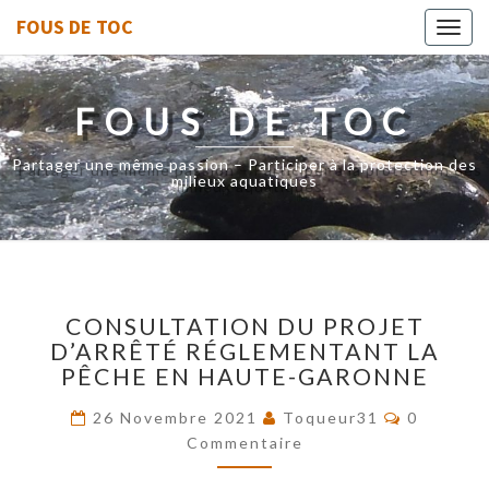
FOUS DE TOC
Toggl
navig
FOUS DE TOC
Partager une même passion – Participer à la protection des
milieux aquatiques
CONSULTATION
CONSULTATION DU PROJET
DU
D’ARRÊTÉ RÉGLEMENTANT LA
PROJET
PÊCHE EN HAUTE-GARONNE
D’ARRÊTÉ
RÉGLEMENTANT
Commenta
26 Novembre 2021
Toqueur31
0
LA
Commentaire
PÊCHE
EN