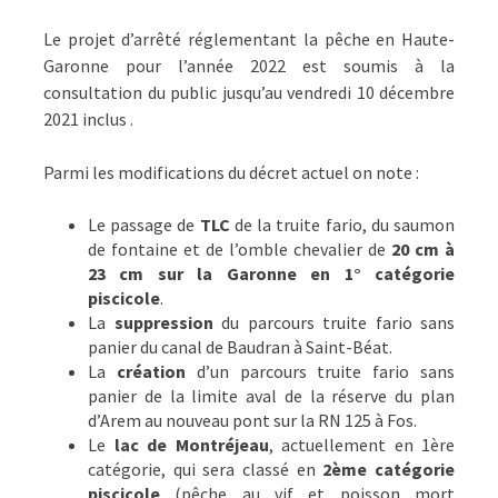
HAUTE-
GARONNE
Le projet d’arrêté réglementant la pêche en Haute-
Garonne pour l’année 2022 est soumis à la
consultation du public jusqu’au vendredi 10 décembre
2021 inclus .
Parmi les modifications du décret actuel on note :
Le passage de
TLC
de la truite fario, du saumon
de fontaine et de l’omble chevalier de
20 cm à
23 cm
sur la Garonne en 1° catégorie
piscicole
.
La
suppression
du parcours truite fario sans
panier du canal de Baudran à Saint-Béat.
La
création
d’un parcours truite fario sans
panier de la limite aval de la réserve du plan
d’Arem au nouveau pont sur la RN 125 à Fos.
Le
lac de Montréjeau
, actuellement en 1ère
catégorie, qui sera classé en
2ème catégorie
piscicole
(pêche au vif et poisson mort