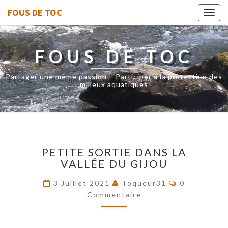
FOUS DE TOC
Toggl
navig
FOUS DE TOC
Partager une même passion – Participer à la protection des
milieux aquatiques
PETITE
PETITE SORTIE DANS LA
SORTIE
VALLÉE DU GIJOU
DANS
LA
Commentair
3 Juillet 2021
Toqueur31
0
VALLÉE
Commentaire
DU
GIJOU