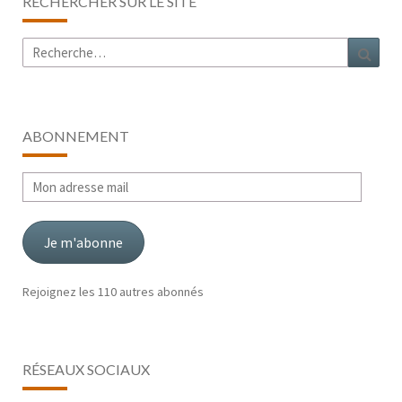
RECHERCHER SUR LE SITE
Rechercher :
Rech
ABONNEMENT
Mon
adresse
mail
Je m'abonne
Rejoignez les 110 autres abonnés
RÉSEAUX SOCIAUX