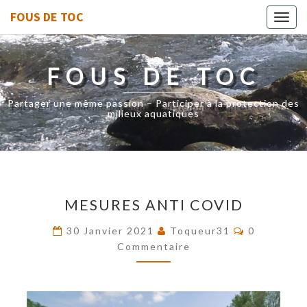
FOUS DE TOC
Toggl
navig
FOUS DE TOC
Partager une même passion – Participer à la protection des
milieux aquatiques
MESURES
MESURES ANTI COVID
ANTI
COVID
Commentai
30 Janvier 2021
Toqueur31
0
Commentaire