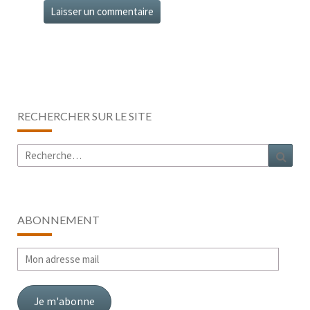
RECHERCHER SUR LE SITE
Rechercher :
Rech
ABONNEMENT
Mon
adresse
mail
Je m'abonne