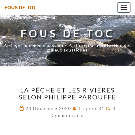
FOUS DE TOC
Toggl
navig
FOUS DE TOC
Partager une même passion – Participer à la protection des
milieux aquatiques
LA
LA PÊCHE ET LES RIVIÈRES
PÊCHE
SELON PHILIPPE PAROUFFE
ET
LES
Commenta
23 Décembre 2020
Toqueur31
0
RIVIÈRES
Commentaire
SELON
PHILIPPE
PAROUFFE