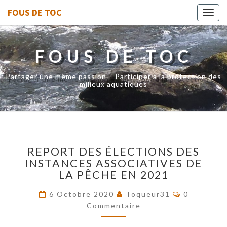
FOUS DE TOC
Toggl
navig
FOUS DE TOC
Partager une même passion – Participer à la protection des
milieux aquatiques
REPORT
REPORT DES ÉLECTIONS DES
DES
INSTANCES ASSOCIATIVES DE
ÉLECTIONS
LA PÊCHE EN 2021
DES
INSTANCES
Commentai
6 Octobre 2020
Toqueur31
0
ASSOCIATIVES
Commentaire
DE
LA