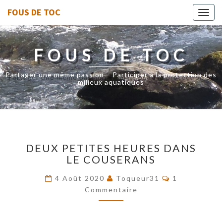
FOUS DE TOC
Toggl
navig
FOUS DE TOC
Partager une même passion – Participer à la protection des
milieux aquatiques
DEUX
DEUX PETITES HEURES DANS
PETITES
LE COUSERANS
HEURES
DANS
Commentaire
4 Août 2020
Toqueur31
1
LE
Commentaire
COUSERANS