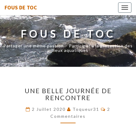
FOUS DE TOC
Toggl
navig
FOUS DE TOC
Partager une même passion – Participer à la protection des
milieux aquatiques
UNE
UNE BELLE JOURNÉE DE
BELLE
RENCONTRE
JOURNÉE
DE
Commentair
2 Juillet 2020
Toqueur31
2
RENCONTRE
Commentaires