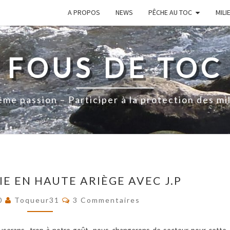
A PROPOS
NEWS
PÊCHE AU TOC
MILI
FOUS DE TOC
me passion – Participer à la protection des mi
UNE
IE EN HAUTE ARIÈGE AVEC J.P
BELLE
SORTIE
Commentaires
20
Toqueur31
3 Commentaires
EN
HAUTE
ARIÈGE