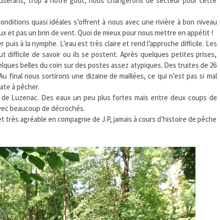
userans, trop à notre goût, nous changerons de secteur pour cette
AVEC
J.P
onditions quasi idéales s’offrent à nous avec une rivière à bon niveau
dieux et pas un brin de vent. Quoi de mieux pour nous mettre en appétit !
uis à la nymphe. L’eau est très claire et rend l’approche difficile. Les
t difficile de savoir ou ils se postent. Après quelques petites prises,
lques belles du coin sur des postes assez atypiques. Des truites de 26
Au final nous sortirons une dizaine de maillées, ce qui n’est pas si mal
cate à pêcher.
té de Luzenac. Des eaux un peu plus fortes mais entre deux coups de
vec beaucoup de décrochés.
très agréable en compagnie de J.P, jamais à cours d’histoire de pêche