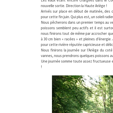
Les eaux étant encore chargées dans le Co
nouvelle sortie. Direction la Haute Ariège !
Arrivés sur place en début de matinée, des c
pour cette fin juin. Qui plus est, un soleil ra
Nous pêcherons dans un premier temps au ver p
poissons semblent peu actifs et il est surtou
nous finirons tout de même par accrocher que
à 30 cm bien « racées » et pleines d’énergie. 
pour cette rivière réputée capricieuse et déli
Nous finirons la journée sur l’Ariège du co
vannes, nous prendrons quelques poissons a
Une journée somme toute assez fructueuse et 
!