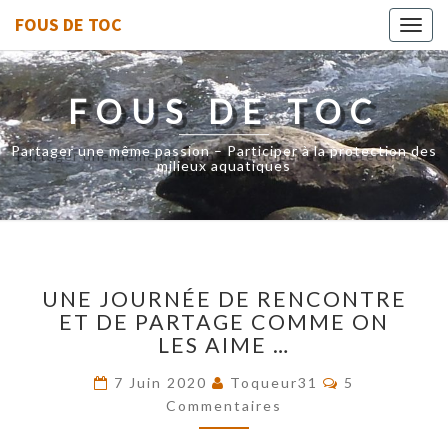
FOUS DE TOC
Toggl
navig
FOUS DE TOC
Partager une même passion – Participer à la protection des
milieux aquatiques
UNE
UNE JOURNÉE DE RENCONTRE
JOURNÉE
ET DE PARTAGE COMME ON
DE
LES AIME …
RENCONTRE
ET
Commentaire
7 Juin 2020
Toqueur31
5
DE
Commentaires
PARTAGE
COMME