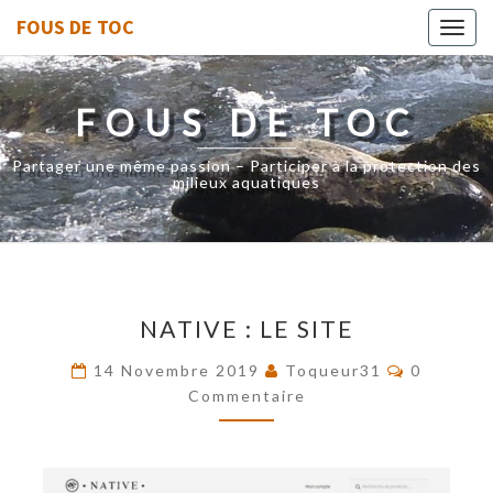
FOUS DE TOC
Toggl
navig
FOUS DE TOC
Partager une même passion – Participer à la protection des
milieux aquatiques
NATIVE
NATIVE : LE SITE
:
LE
Commenta
14 Novembre 2019
Toqueur31
0
SITE
Commentaire