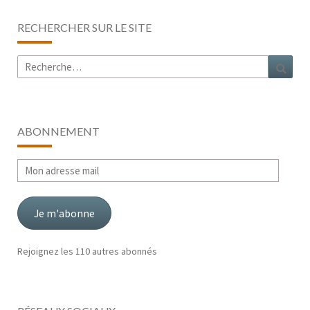
RECHERCHER SUR LE SITE
Rechercher :
Rech
ABONNEMENT
Mon
adresse
mail
Je m'abonne
Rejoignez les 110 autres abonnés