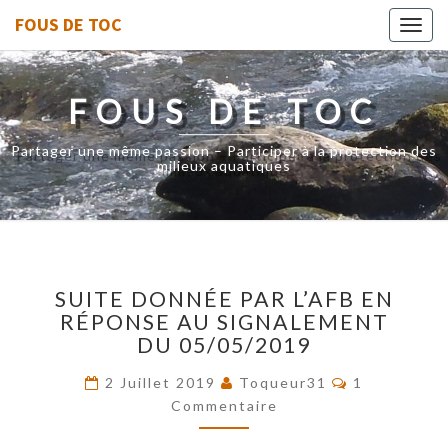
FOUS DE TOC
Toggl
navig
FOUS DE TOC
Partager une même passion – Participer à la protection des
milieux aquatiques
SUITE
SUITE DONNÉE PAR L’AFB EN
DONNÉE
RÉPONSE AU SIGNALEMENT
PAR
DU 05/05/2019
L’AFB
EN
Commentair
2 Juillet 2019
Toqueur31
1
RÉPONSE
Commentaire
AU
SIGNALEMENT