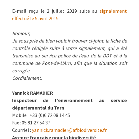
DU
05/05/2019
E-mail reçu le 2 juillet 2019 suite au
signalement
effectué le 5 avril 2019
Bonjour,
Je vous prie de bien vouloir trouver ci-joint, la fiche de
contrôle rédigée suite à votre signalement, qui a été
transmise au service police de l’eau de la DDT et à la
commune de Pont-de-L’Arn, afin que la situation soit
corrigée.
Cordialement.
Yannick RAMADIER
Inspecteur de l’environnement au service
départemental du Tarn
Mobile : +33 (0)6 72 08 14 45
Fax : 05 81 27 54 37
Courriel :
yannick.ramadier@afbiodiversite.fr
Agence française pour la biodiversité