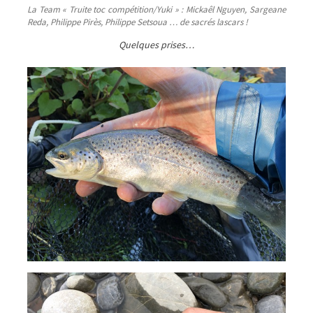
La Team « Truite toc compétition/Yuki » : Mickaêl Nguyen, Sargeane
Reda, Philippe Pirès, Philippe Setsoua … de sacrés lascars !
Quelques prises…