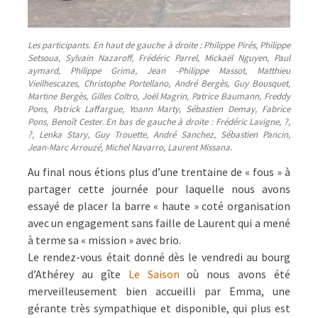
Les participants. En haut de gauche à droite : Philippe Pirés, Philippe
Setsoua, Sylvain Nazaroff, Frédéric Parrel, Mickaël Nguyen, Paul
aymard, Philippe Grima, Jean -Philippe Massot, Matthieu
Vieilhescazes, Christophe Portellano, André Bergès, Guy Bousquet,
Martine Bergès, Gilles Coltro, Joël Magrin, Patrice Baumann, Freddy
Pons, Patrick Laffargue, Yoann Marty, Sébastien Demay, Fabrice
Pons, Benoît Cester.
En bas de gauche à droite : Frédéric Lavigne, ?,
?, Lenka Stary, Guy Trouette, André Sanchez, Sébastien Pancin,
Jean-Marc Arrouzé, Michel Navarro, Laurent Missana.
Au final nous étions plus d’une trentaine de « fous » à
partager cette journée pour laquelle nous avons
essayé de placer la barre « haute » coté organisation
avec un engagement sans faille de Laurent qui a mené
à terme sa « mission » avec brio.
Le rendez-vous était donné dès le vendredi au bourg
d’Athérey au gîte
Le Saiso
n
où nous avons été
merveilleusement bien accueilli par Emma, une
gérante très sympathique et disponible, qui plus est