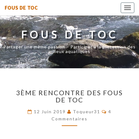
FOUS DE TOC
Toggl
navig
FOUS DE TOC
Partager une même passion – Participer à la protection des
milieux aquatiques
3ÈME
3ÈME RENCONTRE DES FOUS
RENCONTRE
DE TOC
DES
FOUS
Commentair
12 Juin 2019
Toqueur31
4
DE
Commentaires
TOC