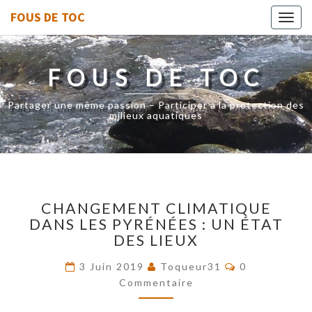
FOUS DE TOC
Toggl
navig
FOUS DE TOC
Partager une même passion – Participer à la protection des
milieux aquatiques
CHANGEMENT
CHANGEMENT CLIMATIQUE
CLIMATIQUE
DANS LES PYRÉNÉES : UN ÉTAT
DANS
DES LIEUX
LES
PYRÉNÉES
Commentaire
3 Juin 2019
Toqueur31
0
:
Commentaire
UN
ÉTAT