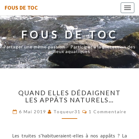
FOUS DE TOC
Toggl
navig
FOUS DE TOC
Partager une même passion – Participer à la protection des
milieux aquatiques
QUAND
QUAND ELLES DÉDAIGNENT
ELLES
LES APPÂTS NATURELS…
DÉDAIGNENT
LES
Commentaires
6 Mai 2019
Toqueur31
1 Commentaire
APPÂTS
NATURELS…
Les truites s’habitueraient-elles à nos appâts ? La