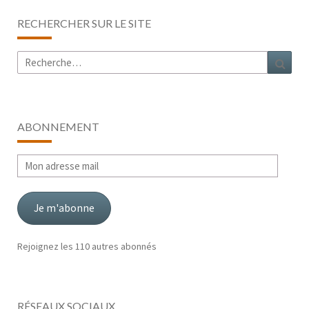
RECHERCHER SUR LE SITE
Rechercher :
Rech
ABONNEMENT
Mon
adresse
mail
Je m'abonne
Rejoignez les 110 autres abonnés
RÉSEAUX SOCIAUX