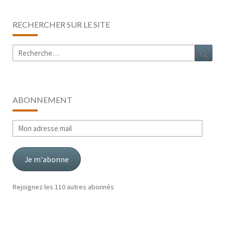
RECHERCHER SUR LE SITE
Rechercher :
Rech
ABONNEMENT
Mon
adresse
mail
Je m'abonne
Rejoignez les 110 autres abonnés