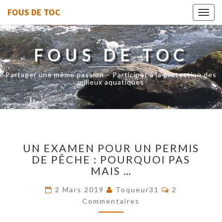
FOUS DE TOC
Toggl
navig
FOUS DE TOC
Partager une même passion – Participer à la protection des
milieux aquatiques
UN
UN EXAMEN POUR UN PERMIS
EXAMEN
DE PÊCHE : POURQUOI PAS
POUR
MAIS …
UN
PERMIS
Commentaire
2 Mars 2019
Toqueur31
2
DE
Commentaires
PÊCHE
: