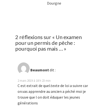
Dourgne
2 réflexions sur «
Un examen
pour un permis de pêche :
pourquoi pas mais …
»
Beaumont
dit :
2 mars 2019 à 18 h 23 min
C est extrait de quel.texte de loi a suivre car
on.vas apprendre au ancien a péché moi je
trouve que l on doit éduquer les jeunes
générations