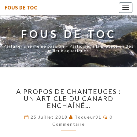
FOUS DE TOC
Toggl
navig
FOUS DE TOC
Partager une même passion – Participer à la protection des
milieux aquatiques
A
A PROPOS DE CHANTEUGES :
PROPOS
UN ARTICLE DU CANARD
DE
ENCHAÎNÉ…
CHANTEUGES
:
Commentai
25 Juillet 2018
Toqueur31
0
UN
Commentaire
ARTICLE
DU