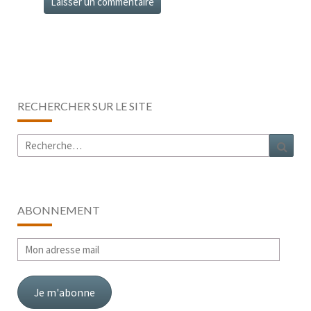
RECHERCHER SUR LE SITE
Rechercher :
Rech
ABONNEMENT
Mon
adresse
mail
Je m'abonne