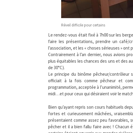
Réveil difficile pour certains
Le rendez-vous était fixé à 7h00 sur les berg
faire les présentations, prendre un café/cro
l’association, et les « choses sérieuses » ont
Contrairement à l’an dernier, nous avions p
plus équitables les chances des uns et des aut
de 30°C).
Le principe du binôme pêcheur/contrôleur s
officiait à la fois comme pêcheur et co
programmation, acceptée à l’unanimité, perme
midi…et pour ceux qui désiraient voir le matc
Bien qu’ayant repris son cours habituels dep
fortes et curieusement mâchées, vraisembl
présentaient comme assez peu favorables, sur
pêcher et il a bien fallu faire avec ! Chacu