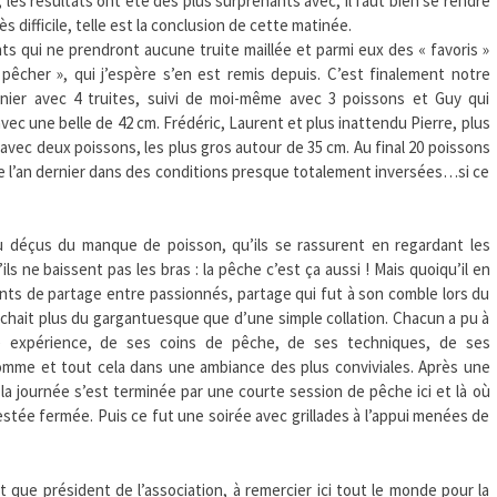
, les résultats ont été des plus surprenants avec, il faut bien se rendre
très difficile, telle est la conclusion de cette matinée.
ants qui ne prendront aucune truite maillée et parmi eux des « favoris »
êcher », qui j’espère s’en est remis depuis. C’est finalement notre
anier avec 4 truites, suivi de moi-même avec 3 poissons et Guy qui
 avec une belle de 42 cm. Frédéric, Laurent et plus inattendu Pierre, plus
 avec deux poissons, les plus gros autour de 35 cm. Au final 20 poissons
ue l’an dernier dans des conditions presque totalement inversées…si ce
eu déçus du manque de poisson, qu’ils se rassurent en regardant les
ls ne baissent pas les bras : la pêche c’est ça aussi ! Mais quoiqu’il en
ments de partage entre passionnés, partage qui fut à son comble lors du
ochait plus du gargantuesque que d’une simple collation. Chacun a pu à
opre expérience, de ses coins de pêche, de ses techniques, de ses
omme et tout cela dans une ambiance des plus conviviales. Après une
 la journée s’est terminée par une courte session de pêche ici et là où
restée fermée. Puis ce fut une soirée avec grillades à l’appui menées de
 que président de l’association, à remercier ici tout le monde pour la