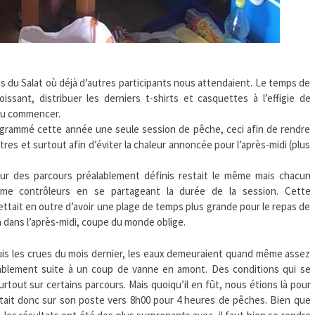
es du Salat où déjà d’autres participants nous attendaient. Le temps de
issant, distribuer les derniers t-shirts et casquettes à l’effigie de
 pu commencer.
rogrammé cette année une seule session de pêche, ceci afin de rendre
res et surtout afin d’éviter la chaleur annoncée pour l’après-midi (plus
ur des parcours préalablement définis restait le même mais chacun
mme contrôleurs en se partageant la durée de la session. Cette
ttait en outre d’avoir une plage de temps plus grande pour le repas de
h dans l’après-midi, coupe du monde oblige.
uis les crues du mois dernier, les eaux demeuraient quand même assez
ablement suite à un coup de vanne en amont. Des conditions qui se
tout sur certains parcours. Mais quoiqu’il en fût, nous étions là pour
n était donc sur son poste vers 8h00 pour 4 heures de pêches. Bien que