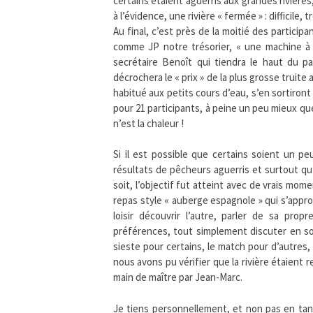
certains étaient aguerris aux grandes rivières
à l’évidence, une rivière « fermée » : difficile, 
Au final, c’est près de la moitié des particip
comme JP notre trésorier, « une machine à p
secrétaire Benoît qui tiendra le haut du p
décrochera le « prix » de la plus grosse truite
habitué aux petits cours d’eau, s’en sortiront
pour 21 participants, à peine un peu mieux q
n’est la chaleur !
Si il est possible que certains soient un p
résultats de pêcheurs aguerris et surtout qu’i
soit, l’objectif fut atteint avec de vrais mo
repas style « auberge espagnole » qui s’appr
loisir découvrir l’autre, parler de sa pr
préférences, tout simplement discuter en s
sieste pour certains, le match pour d’autres,
nous avons pu vérifier que la rivière étaient 
main de maître par Jean-Marc.
Je tiens personnellement, et non pas en tant