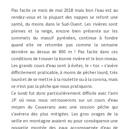
MAI
QUI
Pas facile ce mois de mai 2018 mais bon l’eau est au
N’EN
rendez-vous et la plupart des nappes se refont une
FINIT
santé, du moins dans le Sud-Ouest. Les rivières sont
PAS
pleines et la neige, encore bien présente sur les
sommets du massif pyrénéen, continue à fondre
quand elle ne retombe pas comme la semaine
dernière au dessus de 800 m ! Pas facile dans ces
conditions de trouver la bonne rivière et le bon niveau.
Les grands cours d’eau sont à éviter, le « toc » s’avère
difficilement praticable, à moins de pêcher lourd, très
lourd et de se mettre à la roulette ou à la corona, mais
ce n’est pas la pêche que nous pratiquons.
Ce lundi fut donc particulièrement difficile avec l’ami
JP où nous nous retrouverons sur un cours d’eau
moyen du Couserans avec une session pêche qui
s’avérera des plus mitigées. Les gros orages de la
veille en montagne avaient eu pour conséquence une
nouvelle montée des eaux accompagnée d’eau de