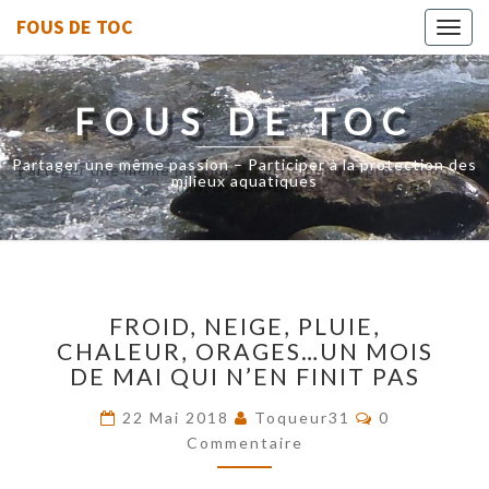
FOUS DE TOC
Toggl
navig
FOUS DE TOC
Partager une même passion – Participer à la protection des
milieux aquatiques
FROID,
FROID, NEIGE, PLUIE,
NEIGE,
CHALEUR, ORAGES…UN MOIS
PLUIE,
DE MAI QUI N’EN FINIT PAS
CHALEUR,
ORAGES…
Commentaire
22 Mai 2018
Toqueur31
0
UN
Commentaire
MOIS
DE